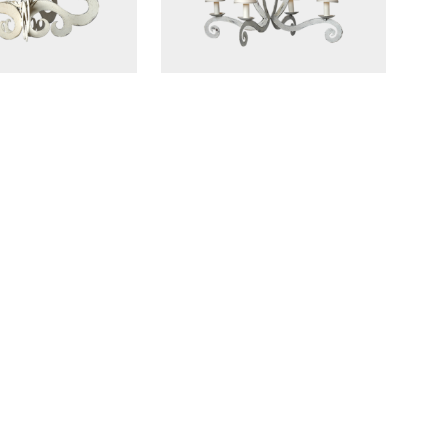
ne
Lustre Sylvacane GM 4
lumières
te 9 lumières
Suspension Rotin