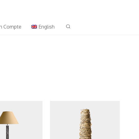
n Compte
English