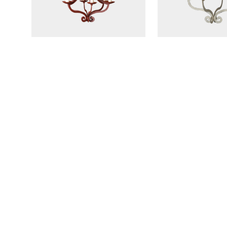
Lustre Calissanne PM 6
Lustre Calissanne
lumières
lumières
Lustre Sylvacane PM 4
Lustre Volute 12 lu