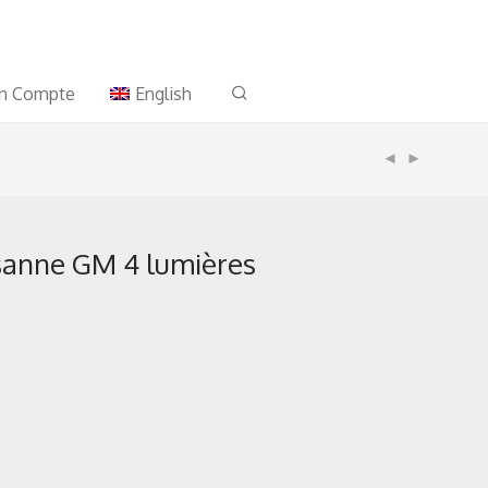
n Compte
English
ssanne GM 4 lumières