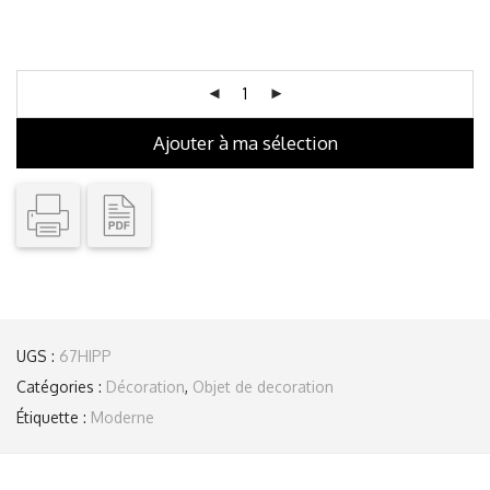
Ajouter à ma sélection
UGS :
67HIPP
Catégories :
Décoration
,
Objet de decoration
Étiquette :
Moderne