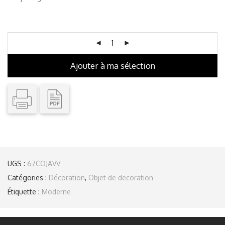
Ajouter à ma sélection
UGS :
67COJAVV
Catégories :
Décoration
,
Objet de decoration
Étiquette :
Moderne