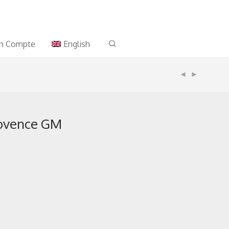
n Compte
English
ovence GM