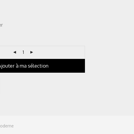
er
Ajouter à ma sélection
oderne