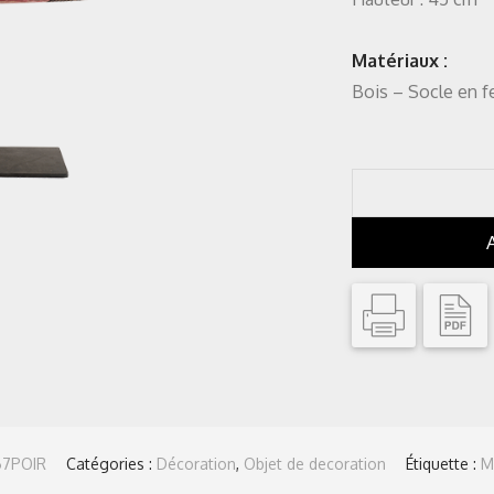
Matériaux :
Bois – Socle en f
67POIR
Catégories :
Décoration
,
Objet de decoration
Étiquette :
M