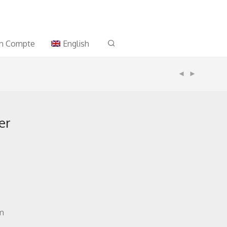
n Compte
English
er
cm