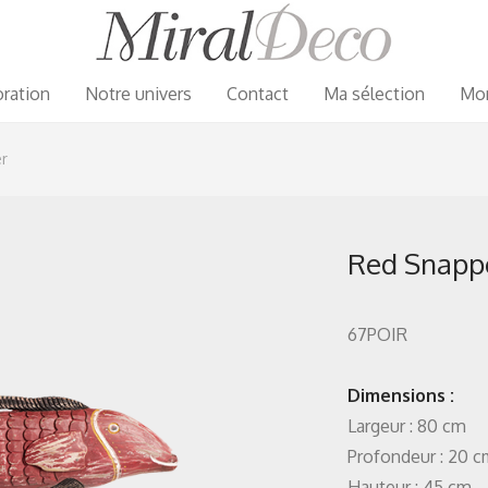
ration
Notre univers
Contact
Ma sélection
Mo
r
Red Snapp
67POIR
Dimensions :
Largeur : 80 cm
Profondeur : 20 
Hauteur : 45 cm