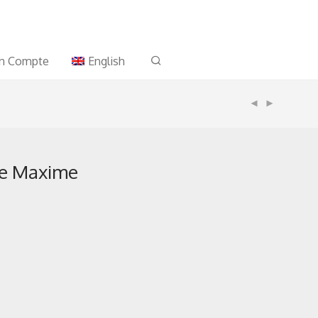
n Compte
English
te Maxime