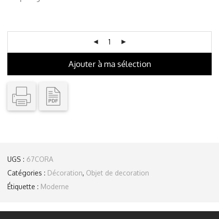
Ajouter à ma sélection
UGS :
67CORA
Catégories :
Décoration
,
Objet de decoration
Étiquette :
Moderne