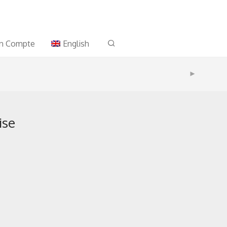
n Compte
English
ise