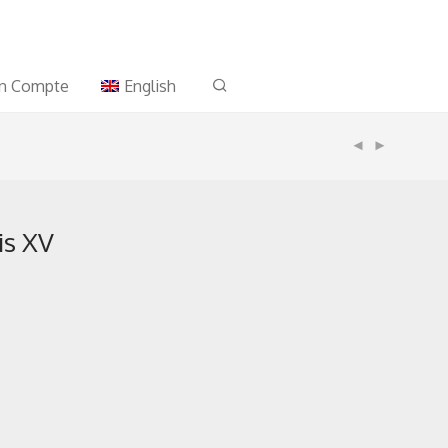
n Compte
English
is XV