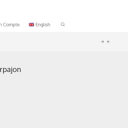
n Compte
English
rpajon