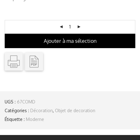
Ajouter à ma sélection
UGS :
67COMD
Catégories :
Décoration
,
Objet de decoration
Étiquette :
Moderne