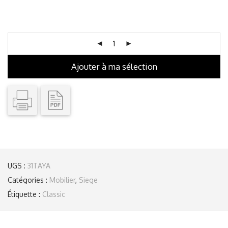
Ajouter à ma sélection
UGS :
31TAYA
Catégories :
Mobilier
,
Siege
Étiquette :
Classic