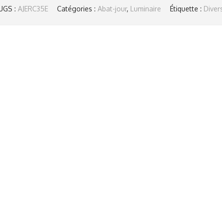
UGS :
AJERC35E
Catégories :
Abat-jour
,
Luminaire
Étiquette :
Diver