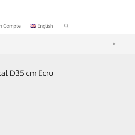
n Compte
English
cal D35 cm Ecru